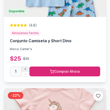
Disponible
(
4.8
)
Almacenes Fercho
Conjunto Camiseta y Short Dino
Marca:
Carter's
$
25
$
35
1
Comprar Ahora
-
22
%