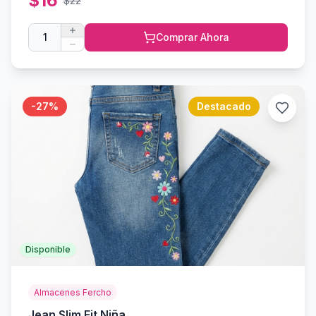
$
16
$
22
1
Comprar Ahora
-
27
%
Destacado
Disponible
Almacenes Fercho
Jean Slim Fit Niña