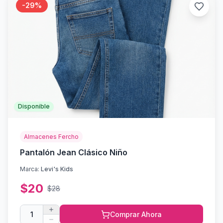
-
29
%
Disponible
Almacenes Fercho
Pantalón Jean Clásico Niño
Marca:
Levi's Kids
$
20
$
28
1
Comprar Ahora