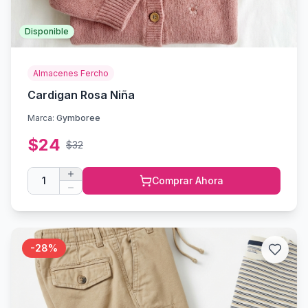
Disponible
Almacenes Fercho
Cardigan Rosa Niña
Marca:
Gymboree
$
24
$
32
1
Comprar Ahora
-
28
%