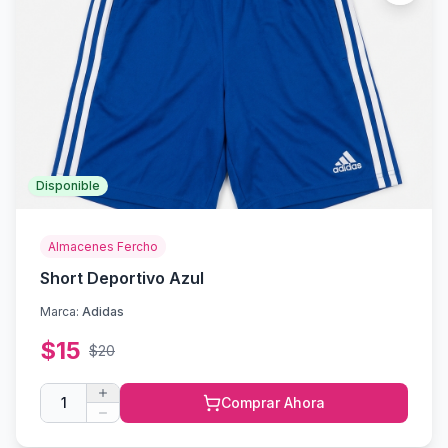
Disponible
Almacenes Fercho
Short Deportivo Azul
Marca:
Adidas
$
15
$
20
1
Comprar Ahora