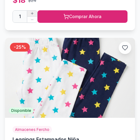
$
18
$
24
1
Comprar Ahora
-
25
%
Disponible
Almacenes Fercho
Leggings Estampados Niña