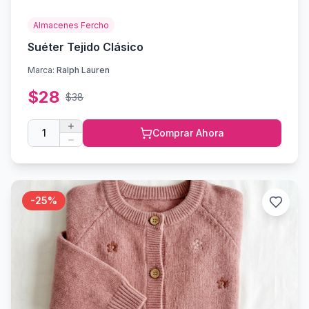
Almacenes Fercho
Suéter Tejido Clásico
Marca:
Ralph Lauren
$
28
$
38
1
Comprar Ahora
-
25
%