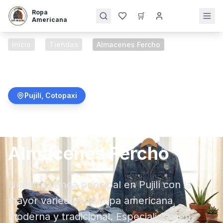
Ropa
🛒
Americana
Inicio
/
Tiendas
/
Almacenes Fercho
Pujilí
,
Cotopaxi
Ropa Americana |
Almacenes Fercho
Nuestra tienda principal en Pujilí con la
mayor variedad de ropa americana
moderna y tradicional. Especialistas en