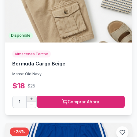
Disponible
Almacenes Fercho
Bermuda Cargo Beige
Marca:
Old Navy
$
18
$
25
1
Comprar Ahora
-
25
%