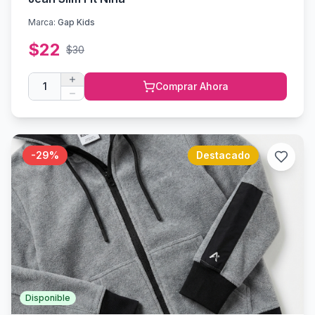
Marca:
Gap Kids
$
22
$
30
1
Comprar Ahora
-
29
%
Destacado
Disponible