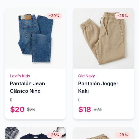
-
29
%
-
25
%
Levi's Kids
Old Navy
Pantalón Jean
Pantalón Jogger
Clásico Niño
Kaki
(
)
(
)
$
20
$
18
$
28
$
24
-
26
%
-
28
%