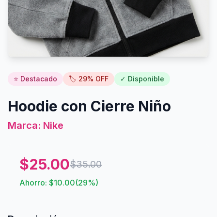
⭐ Destacado
🏷️
29
% OFF
✓ Disponible
Hoodie con Cierre Niño
Marca:
Nike
$
25.00
$
35.00
Ahorro: $
10.00
(
29
%)