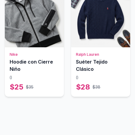
Nike
Ralph Lauren
Hoodie con Cierre
Suéter Tejido
Niño
Clásico
(
)
(
)
$
25
$
28
$
35
$
38