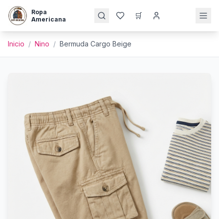
Ropa
🛒
Americana
Inicio
/
Nino
/
Bermuda Cargo Beige