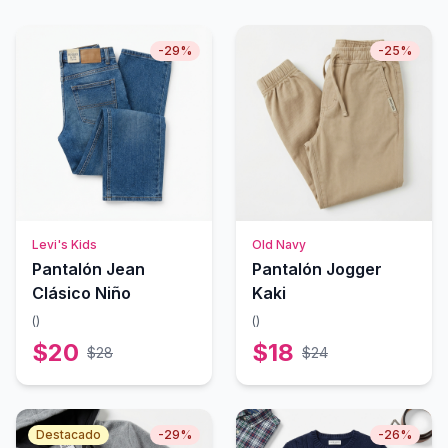
-
29
%
-
25
%
Levi's Kids
Old Navy
Pantalón Jean
Pantalón Jogger
Clásico Niño
Kaki
(
)
(
)
$
20
$
18
$
28
$
24
Destacado
-
29
%
-
26
%