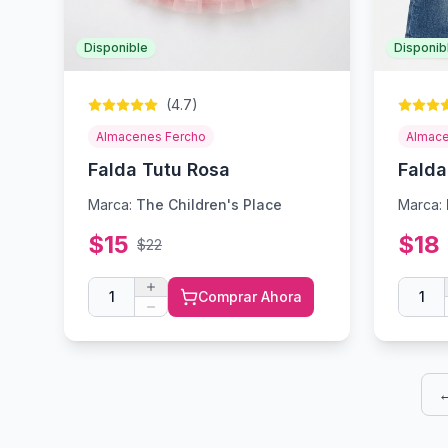
Disponible
Disponib
(
4.7
)
Almacenes Fercho
Almace
Falda Tutu Rosa
Falda
Marca:
The Children's Place
Marca:
$
15
$
18
$
22
1
Comprar Ahora
1
←