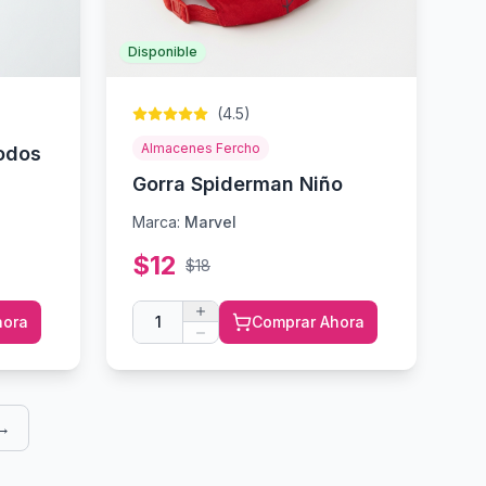
Disponible
(
4.5
)
Almacenes Fercho
odos
Gorra Spiderman Niño
Marca:
Marvel
$
12
$
18
hora
1
Comprar Ahora
 →