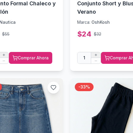
nto Formal Chaleco y
Conjunto Short y Blu
lón
Verano
Nautica
Marca:
OshKosh
$
24
$
55
$
32
Comprar Ahora
1
Comprar A
-
33
%