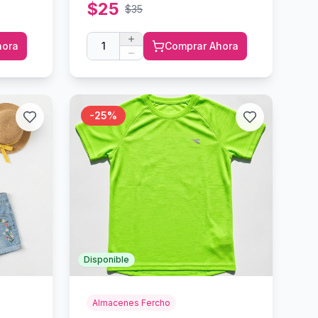
$
25
$
35
hora
1
Comprar Ahora
-
25
%
Disponible
Almacenes Fercho