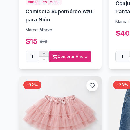
Almacenes Fercho
Conju
Camiseta Superhéroe Azul
Panta
para Niño
Marca:
Marca:
Marvel
$
40
$
15
$
20
1
Comprar Ahora
1
-
32
%
-
28
%