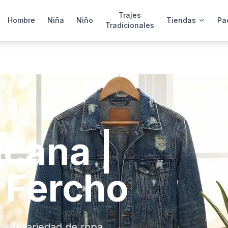
Trajes
Hombre
Niña
Niño
Tiendas
Pa
Tradicionales
cana |
 Fercho
mayor variedad de ropa