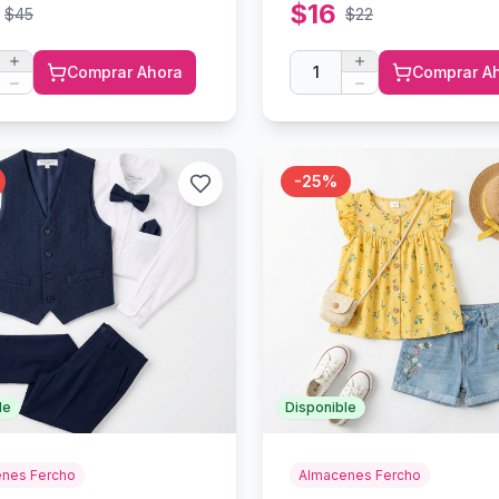
$
16
$
45
$
22
Comprar Ahora
1
Comprar A
-
25
%
le
Disponible
nes Fercho
Almacenes Fercho