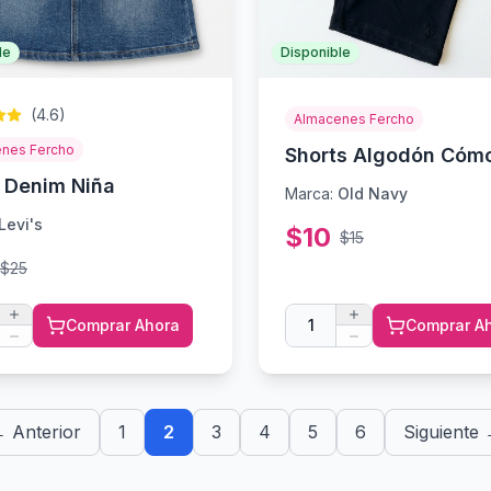
le
Disponible
(
4.6
)
Almacenes Fercho
nes Fercho
Shorts Algodón Cóm
 Denim Niña
Marca:
Old Navy
Levi's
$
10
$
15
$
25
Comprar Ahora
1
Comprar A
 Anterior
1
2
3
4
5
6
Siguiente