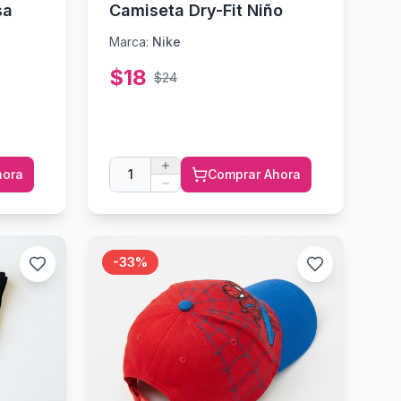
sa
Camiseta Dry-Fit Niño
Marca:
Nike
$
18
$
24
hora
1
Comprar Ahora
-
33
%