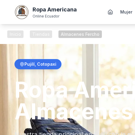
Ropa Americana
Mujer
Online Ecuador
Inicio
/
Tiendas
/
Almacenes Fercho
Pujilí
,
Cotopaxi
Ropa Ameri
Almacenes
Nuestra tienda principal en Pujilí con la 