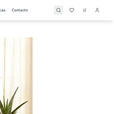
🛒
cas
Contacto