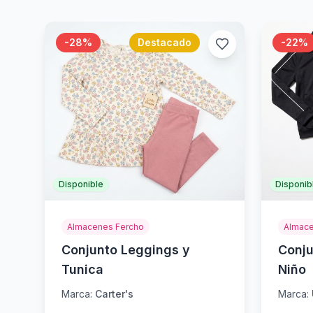
-
28
%
Destacado
-
22
%
Disponible
Disponib
Almacenes Fercho
Almace
Conjunto Leggings y
Conju
Tunica
Niño
Marca:
Carter's
Marca: