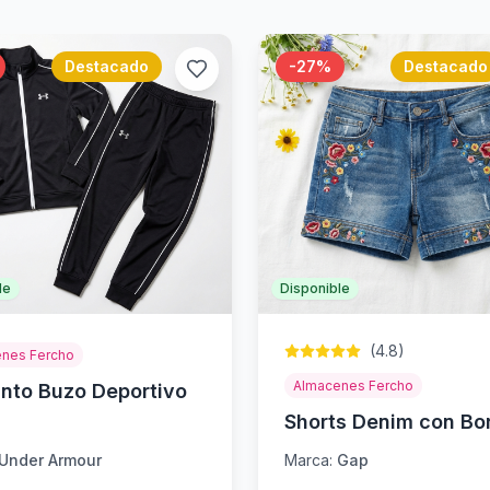
Destacado
-
27
%
Destacado
le
Disponible
(
4.8
)
nes Fercho
Almacenes Fercho
nto Buzo Deportivo
Shorts Denim con Bo
Under Armour
Marca:
Gap