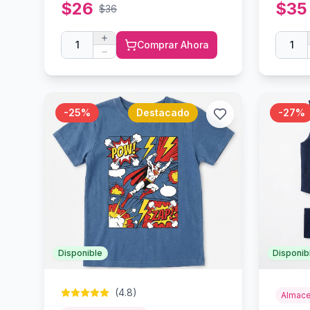
$
26
$
35
$
36
1
Comprar Ahora
1
-
25
%
Destacado
-
27
%
Disponible
Disponib
(
4.8
)
Almace