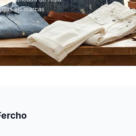
istas en marcas
d.
Fercho