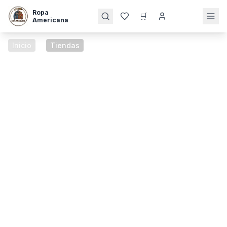
Ropa
🛒
Americana
Inicio
/
Tiendas
Nuestras Tiendas
Físicas
Visita nuestras tiendas especializadas en
ropa americana de marcas reconocidas y
trajes tradicionales ecuatorianos. Atención
personalizada en Latacunga y Pujilí.