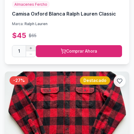
Almacenes Fercho
Camisa Oxford Blanca Ralph Lauren Classic
Marca:
Ralph Lauren
$
45
$
65
1
Comprar Ahora
-
27
%
Destacado