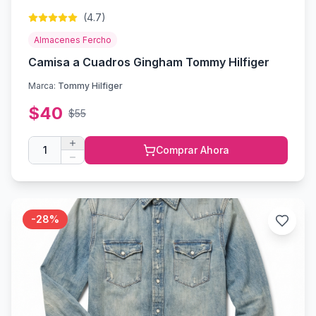
(
4.7
)
Almacenes Fercho
Camisa a Cuadros Gingham Tommy Hilfiger
Marca:
Tommy Hilfiger
$
40
$
55
1
Comprar Ahora
-
28
%