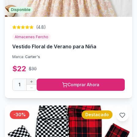
Disponible
(
4.8
)
Almacenes Fercho
Vestido Floral de Verano para Niña
Marca:
Carter's
$
22
$
30
1
Comprar Ahora
-
30
%
Destacado