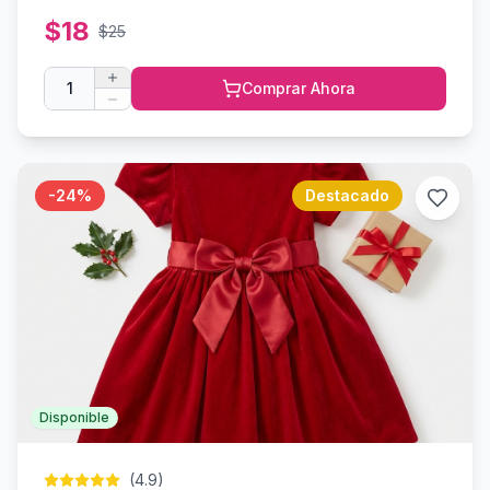
$
18
$
25
1
Comprar Ahora
-
24
%
Destacado
Disponible
(
4.9
)