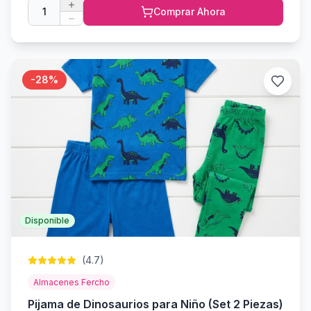
1
Comprar Ahora
-
28
%
Disponible
(
4.7
)
Almacenes Fercho
Pijama de Dinosaurios para Niño (Set 2 Piezas)