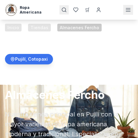
Ropa
🛒
Americana
Inicio
/
Tiendas
/
Almacenes Fercho
Pujilí
,
Cotopaxi
Ropa Americana |
Almacenes Fercho
Nuestra tienda principal en Pujilí con la
mayor variedad de ropa americana
moderna y tradicional. Especialistas en