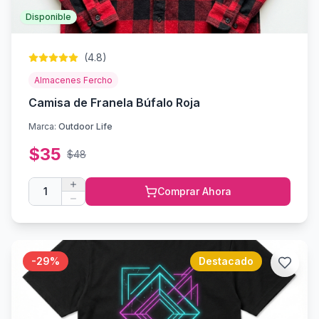
Disponible
(
4.8
)
Almacenes Fercho
Camisa de Franela Búfalo Roja
Marca:
Outdoor Life
$
35
$
48
1
Comprar Ahora
-
29
%
Destacado