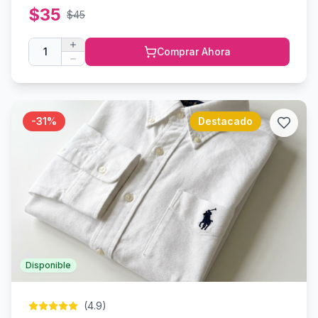
$
35
$
45
1
Comprar Ahora
-
31
%
Destacado
Disponible
(
4.9
)