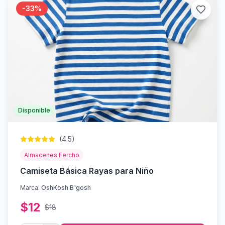
-
33
%
Disponible
(
4.5
)
Almacenes Fercho
Camiseta Básica Rayas para Niño
Marca:
OshKosh B'gosh
$
12
$
18