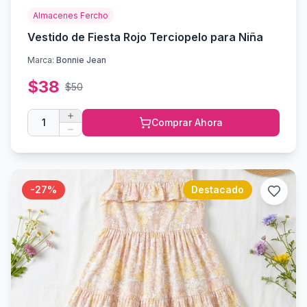
Almacenes Fercho
Vestido de Fiesta Rojo Terciopelo para Niña
Marca:
Bonnie Jean
$
38
$
50
1
Comprar Ahora
-
27
%
Destacado