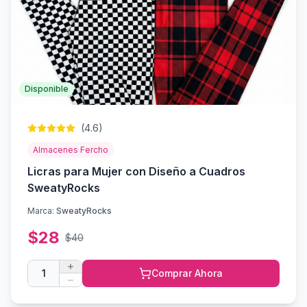
Disponible
(
4.6
)
Almacenes Fercho
Licras para Mujer con Diseño a Cuadros
SweatyRocks
Marca:
SweatyRocks
$
28
$
40
1
Comprar Ahora