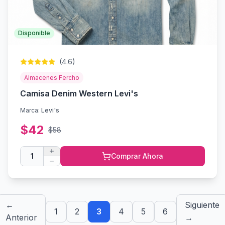
Disponible
(
4.6
)
Almacenes Fercho
Camisa Denim Western Levi's
Marca:
Levi's
$
42
$
58
1
Comprar Ahora
←
Siguiente
1
2
3
4
5
6
Anterior
→