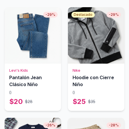
-
29
%
Destacado
-
29
%
Levi's Kids
Nike
Pantalón Jean
Hoodie con Cierre
Clásico Niño
Niño
(
)
(
)
$
20
$
25
$
28
$
35
-
26
%
-
28
%