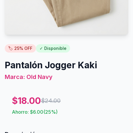
🏷️
25
% OFF
✓ Disponible
Pantalón Jogger Kaki
Marca:
Old Navy
$
18.00
$
24.00
Ahorro: $
6.00
(
25
%)