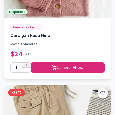
Disponible
Almacenes Fercho
Cardigan Rosa Niña
Marca:
Gymboree
$
24
$
32
1
Comprar Ahora
-
28
%