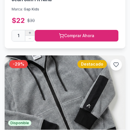
Marca:
Gap Kids
$
22
$
30
1
Comprar Ahora
-
29
%
Destacado
Disponible