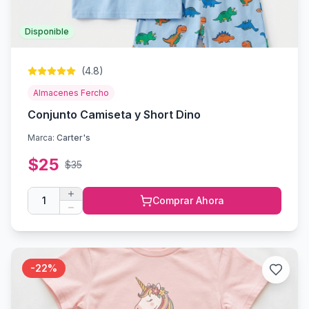
Disponible
(
4.8
)
Almacenes Fercho
Conjunto Camiseta y Short Dino
Marca:
Carter's
$
25
$
35
1
Comprar Ahora
-
22
%