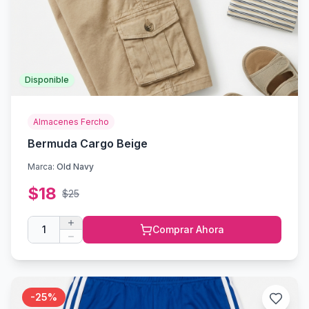
Disponible
Almacenes Fercho
Bermuda Cargo Beige
Marca:
Old Navy
$
18
$
25
1
Comprar Ahora
-
25
%