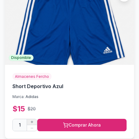
Disponible
Almacenes Fercho
Short Deportivo Azul
Marca:
Adidas
$
15
$
20
1
Comprar Ahora