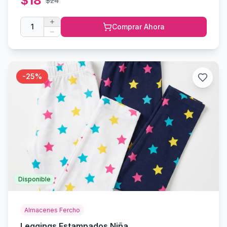
$
18
$
24
1
Comprar Ahora
-
25
%
Disponible
Almacenes Fercho
Leggings Estampados Niña