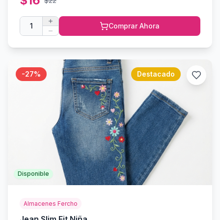
$
16
$
22
1
Comprar Ahora
-
27
%
Destacado
Disponible
Almacenes Fercho
Jean Slim Fit Niña