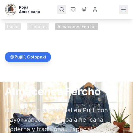
Ropa
🛒
Americana
Inicio
/
Tiendas
/
Almacenes Fercho
Pujilí
,
Cotopaxi
Ropa Americana |
Almacenes Fercho
Nuestra tienda principal en Pujilí con la
mayor variedad de ropa americana
moderna y tradicional. Especialistas en