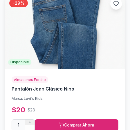
-
29
%
Disponible
Almacenes Fercho
Pantalón Jean Clásico Niño
Marca:
Levi's Kids
$
20
$
28
1
Comprar Ahora