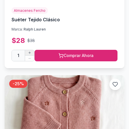
Almacenes Fercho
Suéter Tejido Clásico
Marca:
Ralph Lauren
$
28
$
38
1
Comprar Ahora
-
25
%