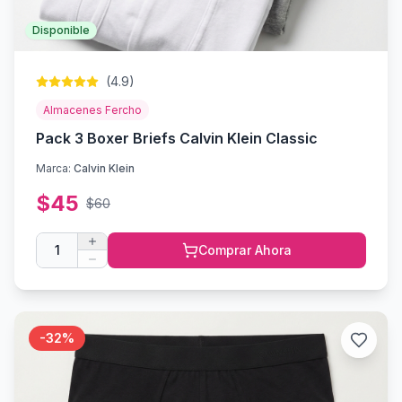
Disponible
(
4.9
)
Almacenes Fercho
Pack 3 Boxer Briefs Calvin Klein Classic
Marca:
Calvin Klein
$
45
$
60
1
Comprar Ahora
-
32
%