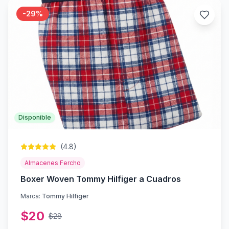
-
29
%
Disponible
(
4.8
)
Almacenes Fercho
Boxer Woven Tommy Hilfiger a Cuadros
Marca:
Tommy Hilfiger
$
20
$
28