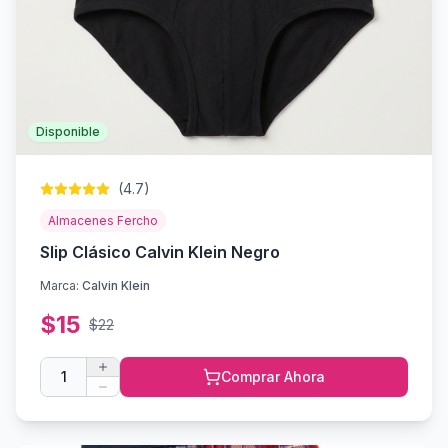
Disponible
(
4.7
)
Almacenes Fercho
Slip Clásico Calvin Klein Negro
Marca:
Calvin Klein
$
15
$
22
1
Comprar Ahora