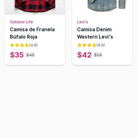
Outdoor Life
Levi's
Camisa de Franela
Camisa Denim
Búfalo Roja
Western Levi's
(
4.8
)
(
4.6
)
$
35
$
42
$
48
$
58