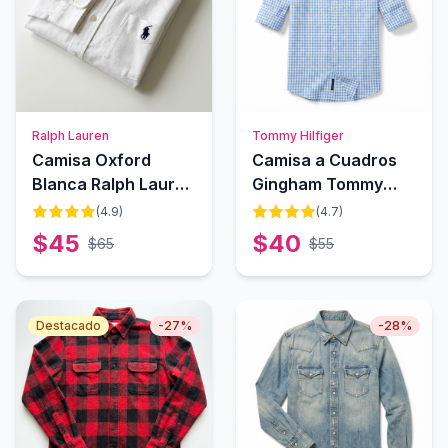
Ralph Lauren
Tommy Hilfiger
Camisa Oxford
Camisa a Cuadros
Blanca Ralph Lauren
Gingham Tommy
Classic
Hilfiger
(
4.9
)
(
4.7
)
$
45
$
40
$
65
$
55
Destacado
-
27
%
-
28
%