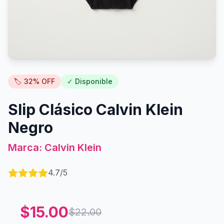
🏷️
32
% OFF
✓ Disponible
Slip Clásico Calvin Klein
Negro
Marca:
Calvin Klein
4.7
/5
$
15.00
$
22.00