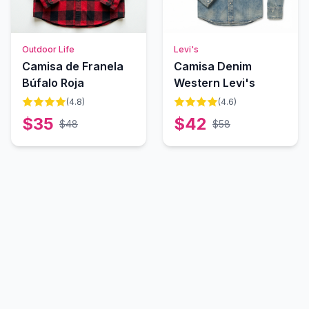
Outdoor Life
Levi's
Camisa de Franela
Camisa Denim
Búfalo Roja
Western Levi's
(
4.8
)
(
4.6
)
$
35
$
42
$
48
$
58