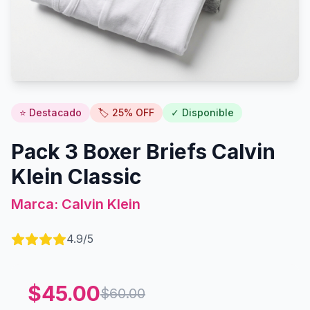
⭐ Destacado
🏷️
25
% OFF
✓ Disponible
Pack 3 Boxer Briefs Calvin
Klein Classic
Marca:
Calvin Klein
4.9
/5
$
45.00
$
60.00