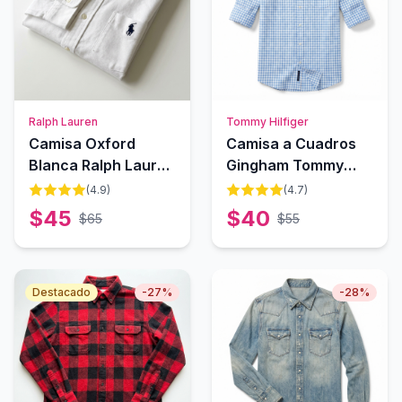
Ralph Lauren
Tommy Hilfiger
Camisa Oxford
Camisa a Cuadros
Blanca Ralph Lauren
Gingham Tommy
Classic
Hilfiger
(
4.9
)
(
4.7
)
$
45
$
40
$
65
$
55
Destacado
-
27
%
-
28
%