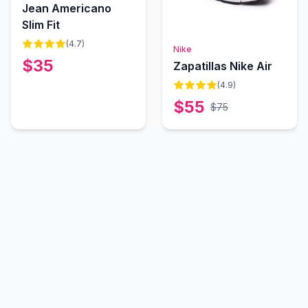
Jean Americano
Slim Fit
(
4.7
)
Agotado
Nike
$
35
Zapatillas Nike Air
(
4.9
)
$
55
$
75