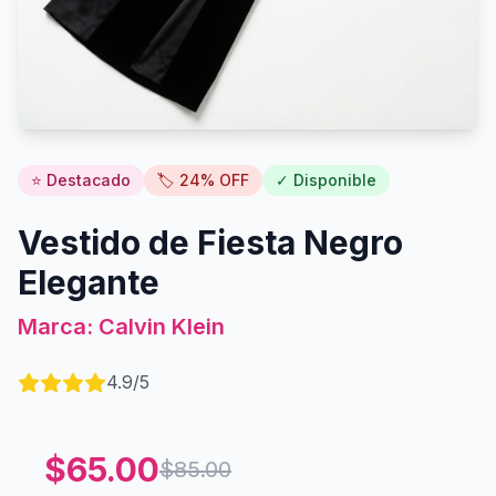
⭐ Destacado
🏷️
24
% OFF
✓ Disponible
Vestido de Fiesta Negro
Elegante
Marca:
Calvin Klein
4.9
/5
$
65.00
$
85.00