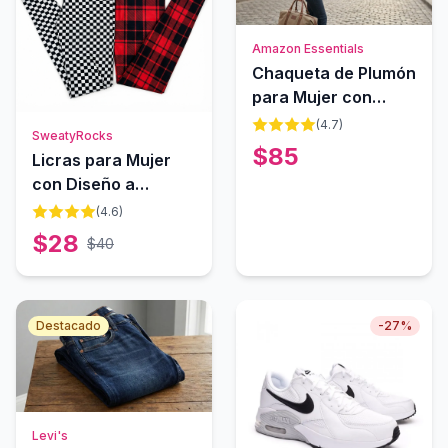
Amazon Essentials
Chaqueta de Plumón
para Mujer con
Bolsa de Viaje
(
4.7
)
SweatyRocks
$
85
Licras para Mujer
con Diseño a
Cuadros
(
4.6
)
SweatyRocks
$
28
$
40
Destacado
-
27
%
Levi's