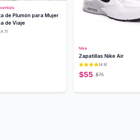
entials
a de Plumón para Mujer
a de Viaje
(
4.7
)
Agotado
Nike
Zapatillas Nike Air
(
4.9
)
$
55
$
75