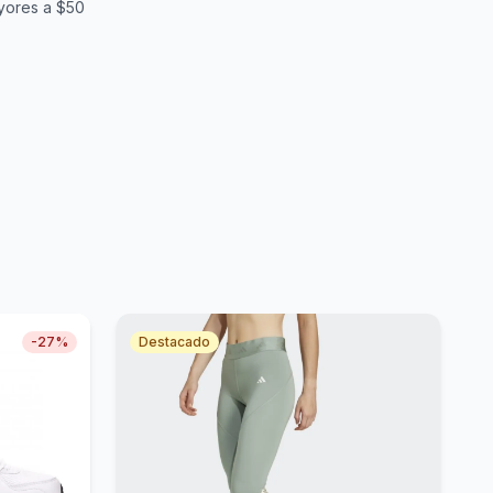
yores a $50
-
27
%
Destacado