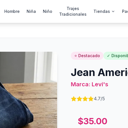
Trajes
Hombre
Niña
Niño
Tiendas
Pa
Tradicionales
⭐ Destacado
✓ Disponi
Jean Ameri
Marca:
Levi's
4.7
/5
$
35.00