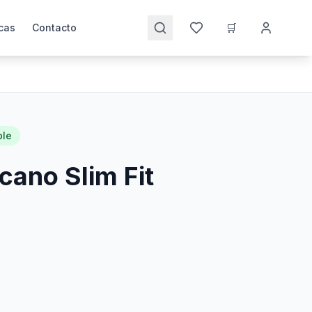
🛒
cas
Contacto
ble
cano Slim Fit