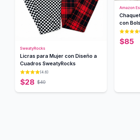
Amazon Ess
Chaquet
con Bols
$
85
SweatyRocks
Licras para Mujer con Diseño a
Cuadros SweatyRocks
(
4.6
)
$
28
$
40