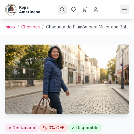
Ropa
🛒
Americana
Inicio
/
Chompas
/
Chaqueta de Plumón para Mujer con Bolsa de Viaje
⭐ Destacado
🏷️
0
% OFF
✓ Disponible