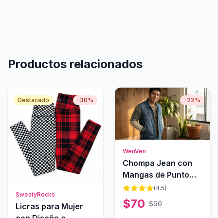
Productos relacionados
Destacado
-
30
%
-
22
%
WenVen
Chompa Jean con
Mangas de Punto
para Hombre
(
4.5
)
SweatyRocks
$
70
$
90
Licras para Mujer
con Diseño a