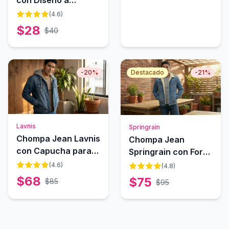
Cuadros
(
4.6
)
SweatyRocks
$
28
$
40
-
20
%
Destacado
-
21
%
Lavnis
Springrain
Chompa Jean Lavnis
Chompa Jean
con Capucha para
Springrain con Forro
Hombre
de Lana para
(
4.6
)
(
4.8
)
Hombre
$
68
$
75
$
85
$
95