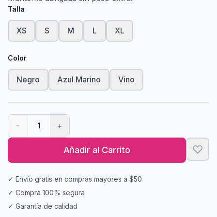
Talla
XS
S
M
L
XL
Color
Negro
Azul Marino
Vino
-
1
+
Añadir al Carrito
✓ Envío gratis en compras mayores a $50
✓ Compra 100% segura
✓ Garantía de calidad