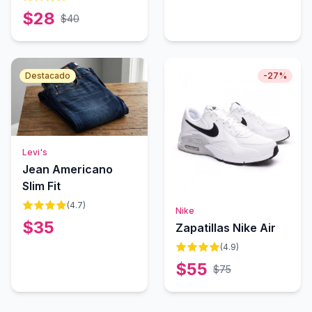
SweatyRocks
$
28
$
40
Destacado
-
27
%
Levi's
Jean Americano
Slim Fit
(
4.7
)
Agotado
Nike
$
35
Zapatillas Nike Air
(
4.9
)
$
55
$
75