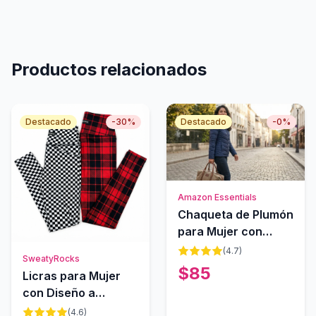
Productos relacionados
Destacado
-
30
%
Destacado
-
0
%
Amazon Essentials
Chaqueta de Plumón
para Mujer con
Bolsa de Viaje
(
4.7
)
SweatyRocks
$
85
Licras para Mujer
con Diseño a
Cuadros
(
4.6
)