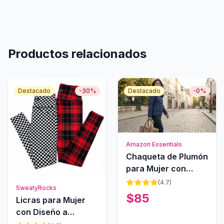
Productos relacionados
Destacado
-
30
%
Destacado
-
0
%
Amazon Essentials
Chaqueta de Plumón
para Mujer con
Bolsa de Viaje
(
4.7
)
SweatyRocks
$
85
Licras para Mujer
con Diseño a