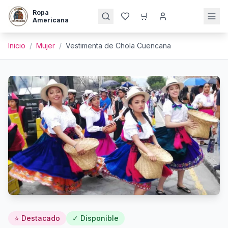
Ropa
🛒
Americana
Inicio
/
Mujer
/
Vestimenta de Chola Cuencana
⭐ Destacado
✓ Disponible