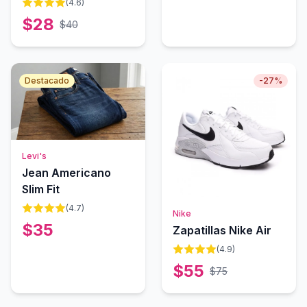
Cuadros
(
4.6
)
SweatyRocks
$
28
$
40
Destacado
-
27
%
Levi's
Jean Americano
Slim Fit
(
4.7
)
Agotado
Nike
$
35
Zapatillas Nike Air
(
4.9
)
$
55
$
75