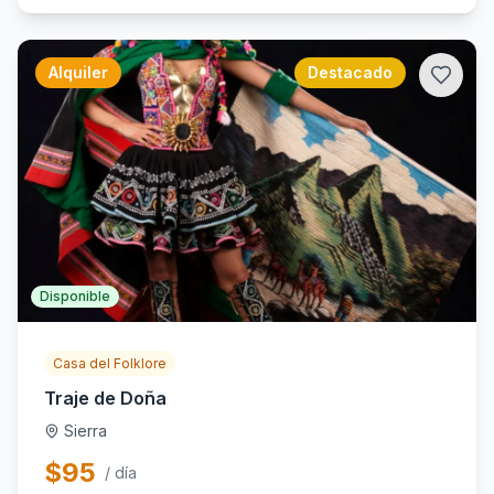
Alquiler
Destacado
Disponible
Casa del Folklore
Traje de Doña
Sierra
$
95
/ día