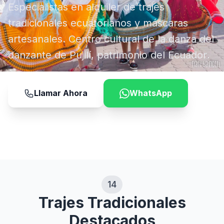
Especialistas en alquiler de trajes
tradicionales ecuatorianos y máscaras
artesanales. Centro cultural de la danza del
danzante de Pujilí, patrimonio del Ecuador.
Llamar Ahora
WhatsApp
14
Trajes Tradicionales
Destacados