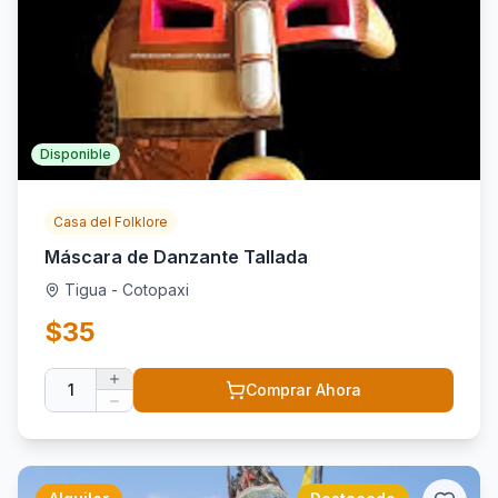
Disponible
Casa del Folklore
Máscara de Danzante Tallada
Tigua - Cotopaxi
$
35
1
Comprar Ahora