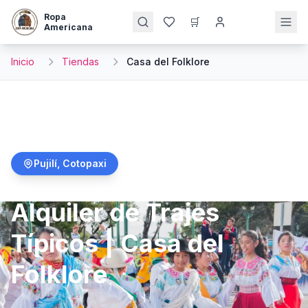
Ropa
🛒
Americana
Inicio
Tiendas
Casa del Folklore
Pujilí
,
Cotopaxi
Alquiler de Trajes
Típicos | Casa del
Folklore