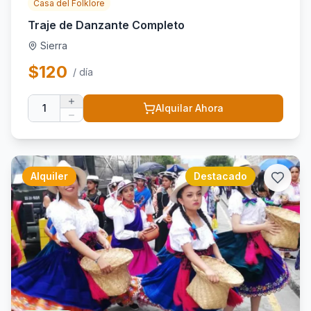
Casa del Folklore
Traje de Danzante Completo
Sierra
$
120
/ día
1
Alquilar Ahora
Alquiler
Destacado