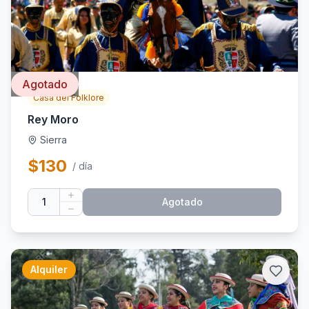
Agotado
Casa del Folklore
Rey Moro
Sierra
$
130
/ día
1
Agotado
Alquiler