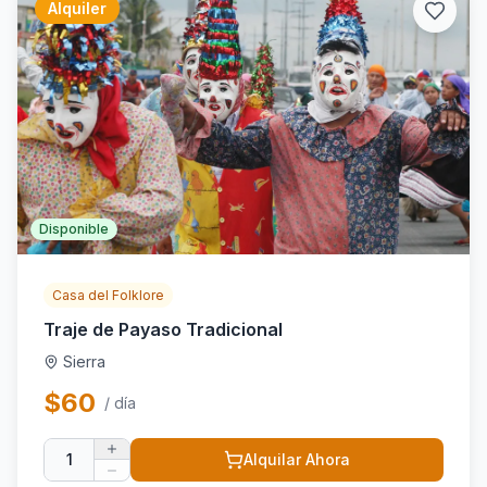
Alquiler
Disponible
Casa del Folklore
Traje de Payaso Tradicional
Sierra
$
60
/ día
1
Alquilar Ahora