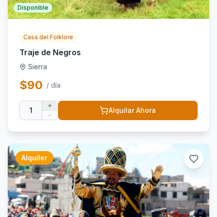
Disponible
Casa del Folklore
Traje de Negros
Sierra
$
90
/ día
1
Alquilar Ahora
Alquiler