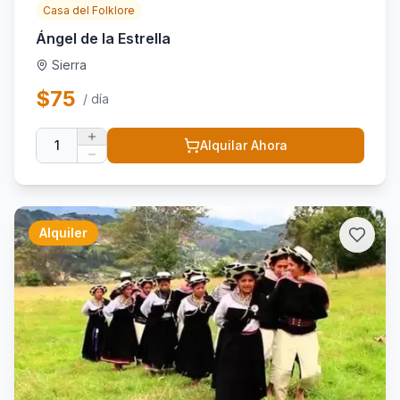
Casa del Folklore
Ángel de la Estrella
Sierra
$
75
/ día
1
Alquilar Ahora
Alquiler