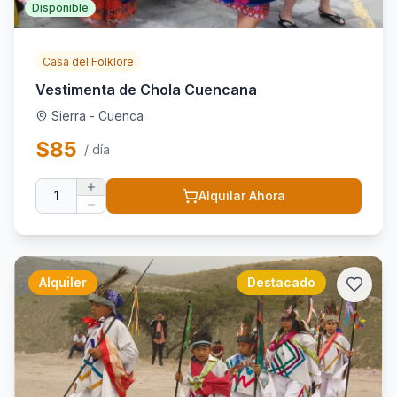
Disponible
Casa del Folklore
Vestimenta de Chola Cuencana
Sierra - Cuenca
$
85
/ día
1
Alquilar Ahora
Alquiler
Destacado