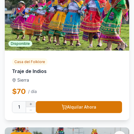
Disponible
Casa del Folklore
Traje de Indios
Sierra
$
70
/ día
1
Alquilar Ahora