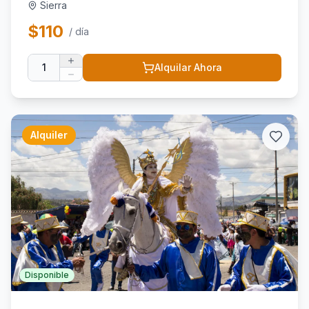
Sierra
$
110
/ día
1
Alquilar Ahora
Alquiler
Disponible