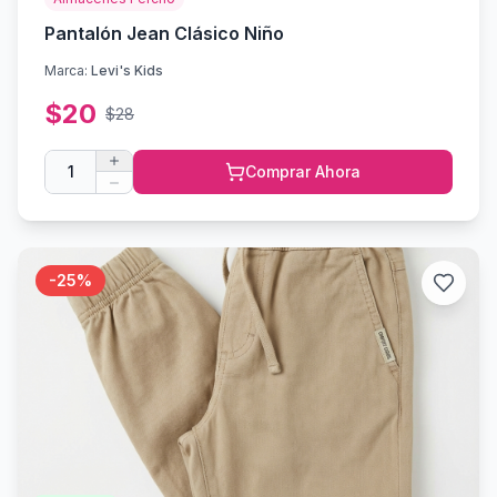
Pantalón Jean Clásico Niño
Marca:
Levi's Kids
$
20
$
28
1
Comprar Ahora
-
25
%