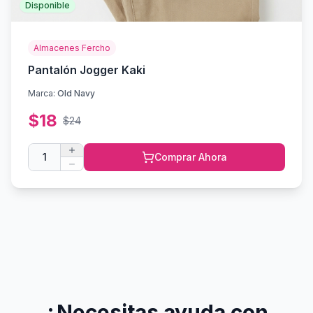
Disponible
Almacenes Fercho
Pantalón Jogger Kaki
Marca:
Old Navy
$
18
$
24
1
Comprar Ahora
¿Necesitas ayuda con