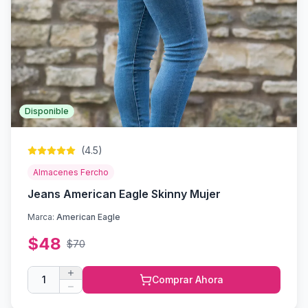
Disponible
(
4.5
)
Almacenes Fercho
Jeans American Eagle Skinny Mujer
Marca:
American Eagle
$
48
$
70
1
Comprar Ahora