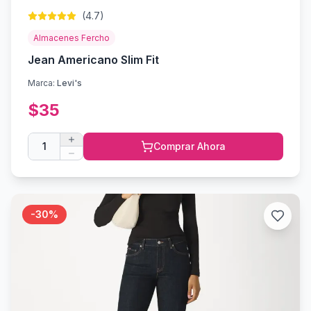
(
4.7
)
Almacenes Fercho
Jean Americano Slim Fit
Marca:
Levi's
$
35
1
Comprar Ahora
-
30
%