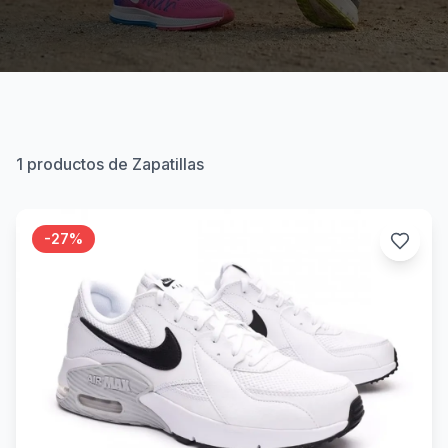
1
productos de Zapatillas
-
27
%