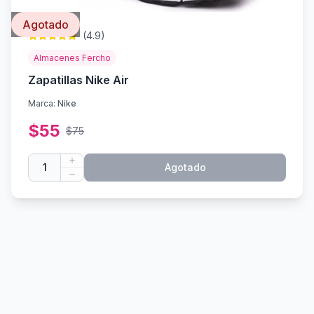
Agotado
(
4.9
)
Almacenes Fercho
Zapatillas Nike Air
Marca:
Nike
$
55
$
75
1
Agotado