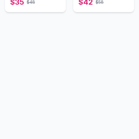
$
35
$
42
$
48
$
58