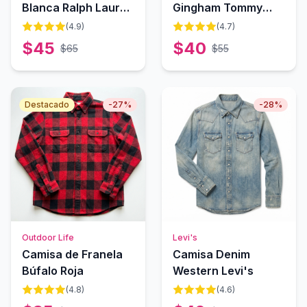
Blanca Ralph Lauren
Gingham Tommy
Classic
Hilfiger
(
4.9
)
(
4.7
)
$
45
$
40
$
65
$
55
Destacado
-
27
%
-
28
%
Outdoor Life
Levi's
Camisa de Franela
Camisa Denim
Búfalo Roja
Western Levi's
(
4.8
)
(
4.6
)