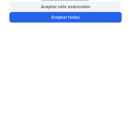
Aceptar sólo esenciales
Aceptar todas
¿Necesitas ayuda con
tu compra?
Contáctanos desde cualquier parte de
Ecuador. Te ayudaremos a encontrar la
ropa americana perfecta o el traje
tradicional ideal para tu evento especial.