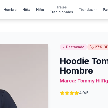
Trajes
Hombre
Niña
Niño
Tiendas
Pa
Tradicionales
⭐ Destacado
🏷️
27
% OF
Hoodie Tom
Hombre
Marca:
Tommy Hilfig
4.9
/5