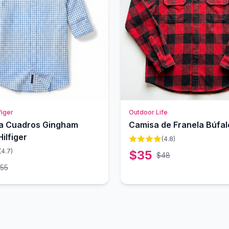
iger
Outdoor Life
a Cuadros Gingham
Camisa de Franela Búfal
ilfiger
(
4.8
)
(
4.7
)
$
35
$
48
55