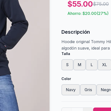
$
55.00
$
75.00
Ahorro: $
20.00
(
27
%)
Descripción
Hoodie original Tommy Hi
algodón suave, ideal para e
Talla
S
M
L
XL
Color
Navy
Gris
Negr