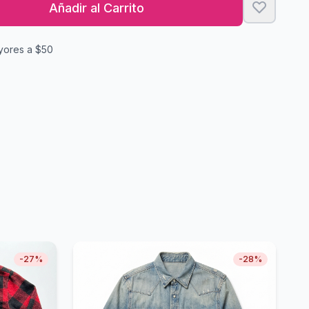
Añadir al Carrito
yores a $50
-
27
%
-
28
%