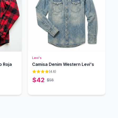
Levi's
o Roja
Camisa Denim Western Levi's
(
4.6
)
$
42
$
58