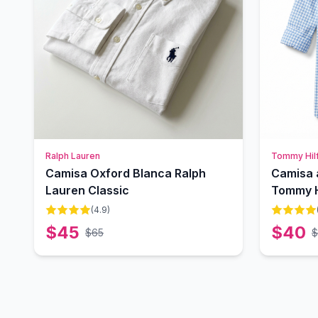
Ralph Lauren
Tommy Hilf
Camisa Oxford Blanca Ralph
Camisa 
Lauren Classic
Tommy H
(
4.9
)
$
45
$
40
$
65
$