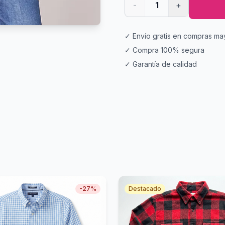
-
1
+
✓ Envío gratis en compras ma
✓ Compra 100% segura
✓ Garantía de calidad
-
27
%
Destacado