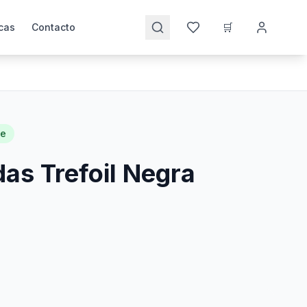
🛒
cas
Contacto
le
as Trefoil Negra