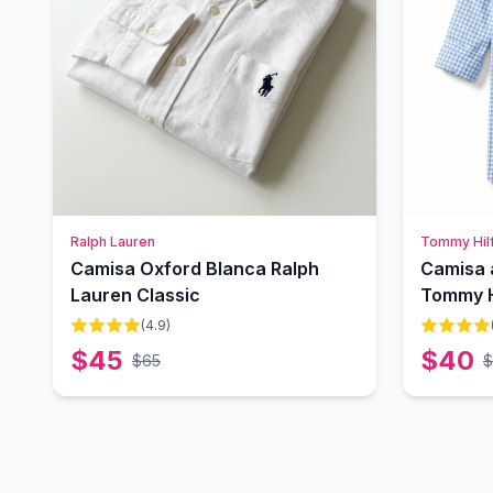
Ralph Lauren
Tommy Hilf
Camisa Oxford Blanca Ralph
Camisa 
Lauren Classic
Tommy H
(
4.9
)
$
45
$
40
$
65
$