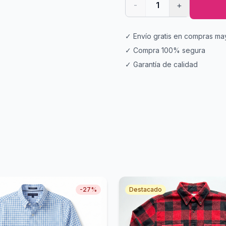
-
1
+
✓ Envío gratis en compras ma
✓ Compra 100% segura
✓ Garantía de calidad
-
27
%
Destacado