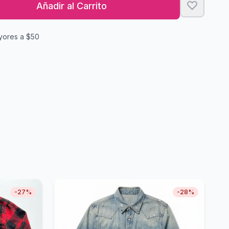
Añadir al Carrito
yores a $50
-
27
%
-
28
%