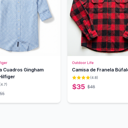
iger
Outdoor Life
a Cuadros Gingham
Camisa de Franela Búfal
ilfiger
(
4.8
)
(
4.7
)
$
35
$
48
55