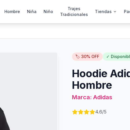
Trajes
Hombre
Niña
Niño
Tiendas
Pa
Tradicionales
🏷️
30
% OFF
✓ Disponib
Hoodie Adid
Hombre
Marca:
Adidas
4.6
/5