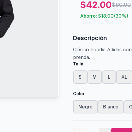
$
42.00
$
60.00
Ahorro: $
18.00
(
30
%)
Descripción
Clásico hoodie Adidas con
prenda.
Talla
S
M
L
XL
Color
Negro
Blanco
G