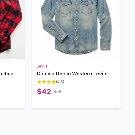
Levi's
o Roja
Camisa Denim Western Levi's
(
4.6
)
$
42
$
58