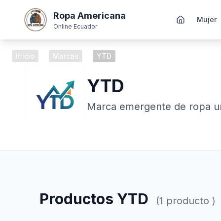
Ropa Americana
Mujer
Online Ecuador
Inicio
/
Marcas
/
YTD
YTD
Marca emergente de ropa ur
Productos YTD
(1 producto )