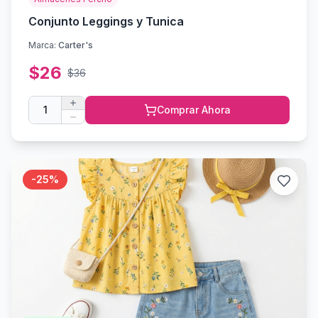
Conjunto Leggings y Tunica
Marca:
Carter's
$
26
$
36
1
Comprar Ahora
-
25
%