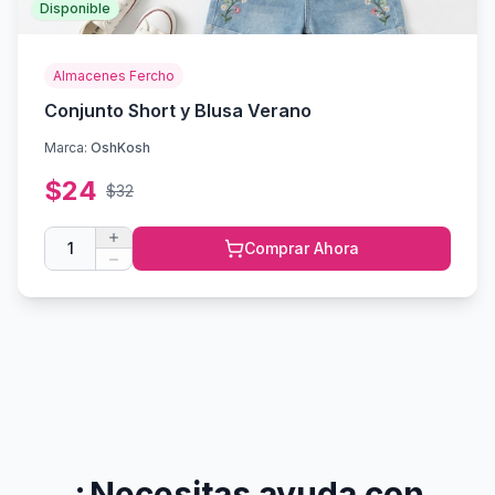
Disponible
Almacenes Fercho
Conjunto Short y Blusa Verano
Marca:
OshKosh
$
24
$
32
1
Comprar Ahora
¿Necesitas ayuda con