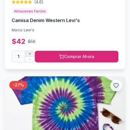
(
4.6
)
Almacenes Fercho
Camisa Denim Western Levi's
Marca:
Levi's
$
42
$
58
1
Comprar Ahora
-
27
%