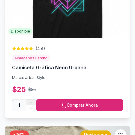
Disponible
(
4.8
)
Almacenes Fercho
Camiseta Gráfica Neón Urbana
Marca:
Urban Style
$
25
$
35
1
Comprar Ahora
-
26
%
Destacado