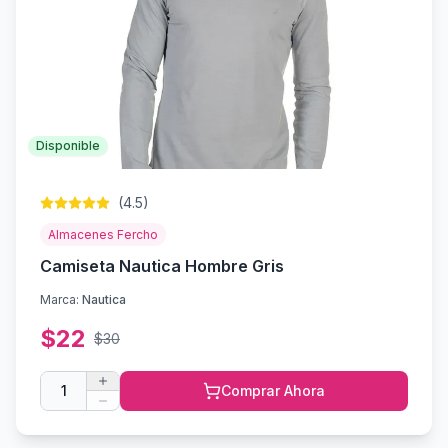
Disponible
(
4.5
)
Almacenes Fercho
Camiseta Nautica Hombre Gris
Marca:
Nautica
$
22
$
30
1
Comprar Ahora