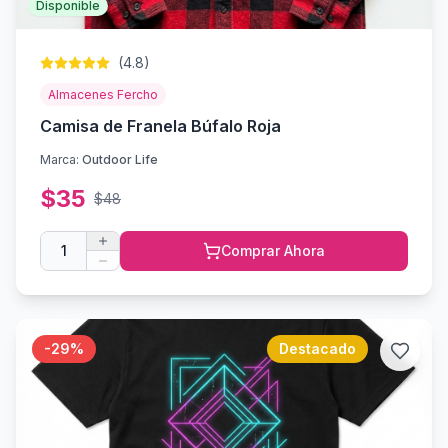
Disponible
(
4.8
)
Almacenes Fercho
Camisa de Franela Búfalo Roja
Marca:
Outdoor Life
$
35
$
48
1
Comprar Ahora
-
29
%
Destacado