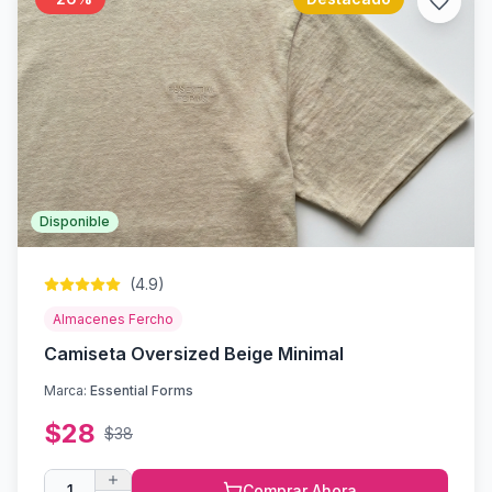
Disponible
(
4.9
)
Almacenes Fercho
Camiseta Oversized Beige Minimal
Marca:
Essential Forms
$
28
$
38
1
Comprar Ahora