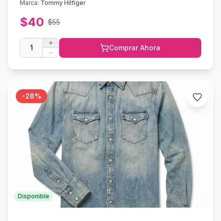
Marca:
Tommy Hilfiger
$
40
$
55
1
Comprar Ahora
-
28
%
Disponible