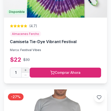
Disponible
(
4.7
)
Almacenes Fercho
Camiseta Tie-Dye Vibrant Festival
Marca:
Festival Vibes
$
22
$
30
1
Comprar Ahora
-
27
%